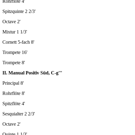
Rohrflöte 4'
Spitzquinte 2 2/3'
Octave 2'
Mixtur 1 1/3'
Cornett 5-fach 8'
Trompete 16'
Trompete 8'
II. Manual Positiv Süd, C-g'''
Principal 8'
Rohrflöte 8'
Spitzflöte 4'
Sesquialter 2 2/3'
Octave 2'
Quinte 1 1/3'